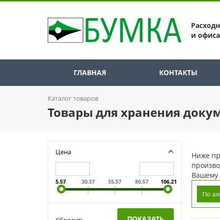
Расход
и офиса
ГЛАВНАЯ
КОНТАКТЫ
Каталог товаров
Товары для хранения доку
Цена
Ниже пр
произво
Вашему
5.57
30.57
55.57
80.57
106.21
По а